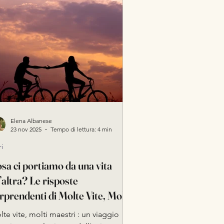
damenta dello Yoga
Elena Albanese
23 nov 2025
Tempo di lettura: 4 min
ri
sa ci portiamo da una vita
l’altra? Le risposte
rprendenti di Molte Vite, Molti
estri
te vite, molti maestri : un viaggio