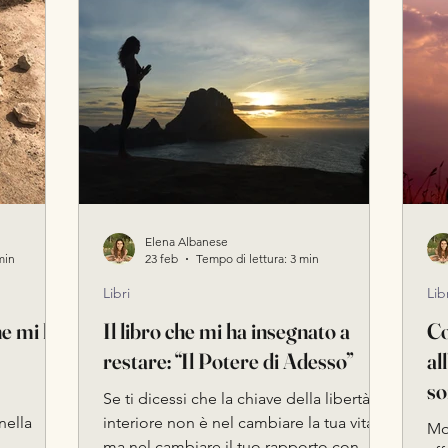
Strumenti di Trasformazione
Yoga e Ormoni
Fon
Elena Albanese
min
23 feb
Tempo di lettura: 3 min
Libri
Lib
he mi ha
Il libro che mi ha insegnato a
Co
restare: “Il Potere di Adesso”
al
so
Se ti dicessi che la chiave della libertà
Ma
nella
interiore non è nel cambiare la tua vita…
Mol
ma nel cambiare il tuo rapporto con