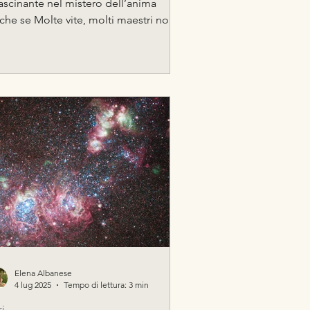
fascinante nel mistero dell’anima
he se Molte vite, molti maestri non è
 libro strettamente connesso allo
a, è una lettura che ha
ofondamente influenzato la mia vita e
ha portato a riflettere sulla ragione
la nostra esistenza. Scritto dal dottor
an Weiss, psichiatra e psicoterapeuta,
n libro che consiglio a tutti perché è
orrevole da leggere, una specie di
anzo da spiaggia per la sua facilità di
ttura… sol
Elena Albanese
4 lug 2025
Tempo di lettura: 3 min
ri