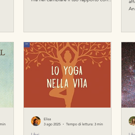
af
questo momento? Sembra
Anc
semplice.Quasi banale. “Vivi il momento
un
presente.” Quante volte lo abbiamo
yog
sentito? Eppure, nonostante sia una
pr
frase ripetuta all’infinito, quasi nessuno
mi 
sa davvero cosa significhi. “Il Potere di
del
Adesso” di Eckhart Tolle è stato uno dei
Bri
libri che mi hanno aperto al mio viaggio
è u
di consapevolezza. Non ricordo chi me
sc
l’abbia consigliato.
rom
le
Elisa
 min
3 ago 2025
Tempo di lettura: 3 min
Libri
Lib