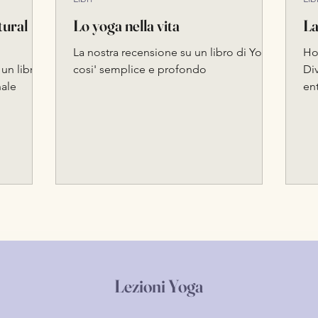
tural
Lo yoga nella vita
La
La nostra recensione su un libro di Yoga
Ho a
un libro
cosi' semplice e profondo
Di
nale
en
rel
Lezioni Yoga