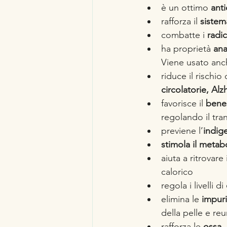
è un ottimo 
ant
rafforza il
 sistem
combatte i 
radic
ha proprietà 
ana
Viene usato anch
riduce il rischio
circolatorie, Al
favorisce il
 bene
regolando il tran
previene l’
indige
stimola il meta
aiuta a ritrovare i
calorico
regola i livelli di 
elimina le 
impuri
della pelle e re
rafforza le 
ossa