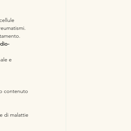
cellule
 reumatismi. 
ttamento.
rdio-
nale e 
sso contenuto 
e di malattie 