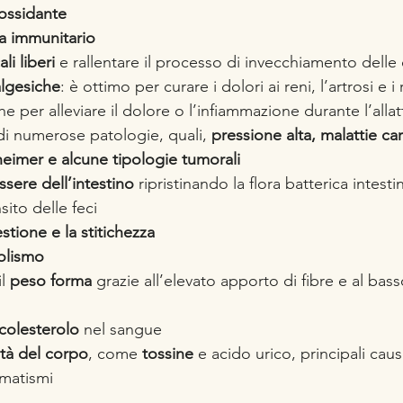
iossidante
a immunitario
ali liberi
 e rallentare il processo di invecchiamento delle 
lgesiche
: è ottimo per curare i dolori ai reni, l’artrosi e i
e per alleviare il dolore o l’infiammazione durante l’alla
 di numerose patologie, quali, 
pressione alta, malattie ca
zheimer e alcune tipologie tumorali
ssere dell’intestino
 ripristinando la flora batterica intesti
sito delle feci
stione e la stitichezza
bolismo
l 
peso forma
 grazie all’elevato apporto di fibre e al ba
colesterolo
 nel sangue
tà del corpo
, come
 tossine
 e acido urico, principali caus
umatismi