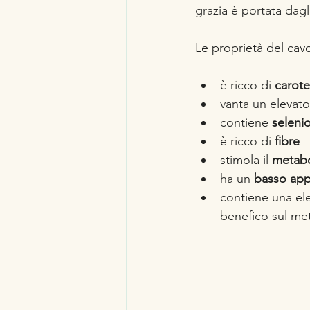
grazia è portata dagl
Le proprietà del cav
è ricco di 
carote
vanta un elevato
contiene
 seleni
è ricco di 
fibre
stimola il 
metab
ha un 
basso app
contiene una el
benefico sul met