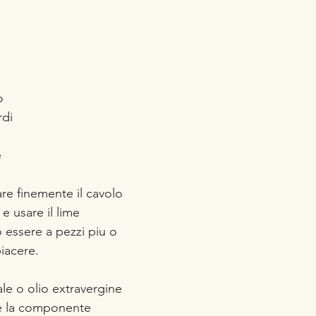
o
rdi
e
tare finemente il cavolo 
 e usare il lime
 essere a pezzi piu o 
iacere. 
le o olio extravergine 
e la componente 