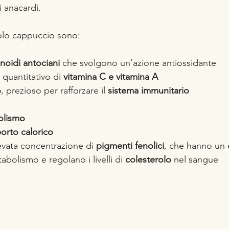
i anacardi.
olo cappuccio sono:
noidi antociani
 che svolgono un’azione antiossidante
 quantitativo di 
vitamina C e vitamina A
o
, prezioso per rafforzare il 
sistema immunitario
olismo
orto calorico
evata concentrazione di 
pigmenti fenolici
, che hanno un e
abolismo e regolano i livelli di 
colesterolo
 nel sangue