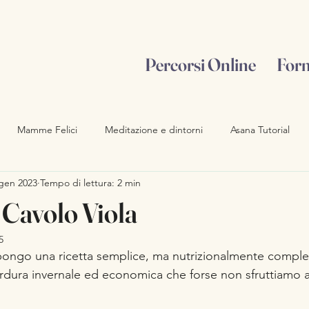
Percorsi Online
For
Mamme Felici
Meditazione e dintorni
Asana Tutorial
gen 2023
Tempo di lettura: 2 min
oga e Ormoni
Fondamenta dello Yoga
i Cavolo Viola
5
ngo una ricetta semplice, ma nutrizionalmente completa 
erdura invernale ed economica che forse non sfruttiamo 