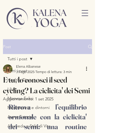
Post
Tutti i post
Elena Albanese
Tutti i post
31 ago 2025
Tempo di lettura: 3 min
E tu, lo conosci il seed
Healthy Tips
cycling? La ciclicita' dei Semi
Libri
Mamme Felici
Aggiornamento:
1 set 2025
Ritrova l’equilibrio 
Meditazione e dintorni
ormonale con la ciclicita' 
Asana Tutorial
dei semi: una routine 
Ayurveda e Stile di Vita