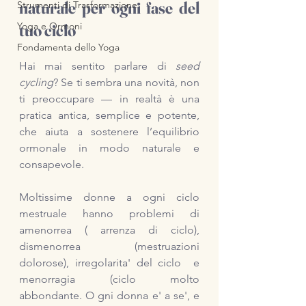
naturale per ogni fase del 
Strumenti di Trasformazione
Yoga e Ormoni
tuo ciclo
Fondamenta dello Yoga
Hai mai sentito parlare di 
seed 
cycling
? Se ti sembra una novità, non 
ti preoccupare — in realtà è una 
pratica antica, semplice e potente, 
che aiuta a sostenere l’equilibrio 
ormonale in modo naturale e 
consapevole. 
Moltissime donne a ogni ciclo 
mestruale hanno problemi di 
amenorrea ( arrenza di ciclo), 
dismenorrea (mestruazioni 
dolorose), irregolarita' del ciclo  e 
menorragia (ciclo molto 
abbondante. O gni donna e' a se', e 