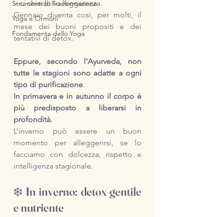
– ci chiedono leggerezza. 
Strumenti di Trasformazione
Gennaio diventa così, per molti, il 
Yoga e Ormoni
mese dei buoni propositi e dei 
Fondamenta dello Yoga
tentativi di detox.
Eppure, secondo l’Ayurveda, non 
tutte le stagioni sono adatte a ogni 
tipo di purificazione
.
In primavera e in autunno il corpo è 
più predisposto a liberarsi in 
profondità. 
L’inverno può essere un buon 
momento per alleggerirsi, se lo 
facciamo con dolcezza, rispetto e 
intelligenza stagionale.
❄️ In inverno: detox gentile 
e nutriente