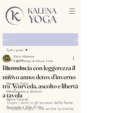
Post
Tutti i post
Elena Albanese
Tutti i post
4 gen
Tempo di lettura: 3 min
Ricomincia con leggerezza il
Healthy Tips
nuovo anno: detox d’inverno
Libri
Mamme Felici
tra Ayurveda, ascolto e libertà
Meditazione e dintorni
a tavola
Asana Tutorial
Dopo i dolci e gli eccessi delle feste, 
Ayurveda e Stile di Vita
il nostro corpo – ma anche la mente 