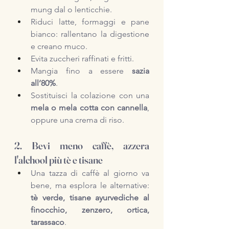
mung dal o lenticchie.
Riduci latte, formaggi e pane 
bianco: rallentano la digestione 
e creano muco.
Evita zuccheri raffinati e fritti. 
Mangia fino a essere 
sazia 
all’80%
.
Sostituisci la colazione con una 
mela o mela cotta con cannella
, 
oppure una crema di riso.
2. Bevi meno caffè, azzera 
l'alchool più tè e tisane
Una tazza di caffè al giorno va 
bene, ma esplora le alternative: 
tè verde, tisane ayurvediche al 
finocchio, zenzero, ortica, 
tarassaco
.