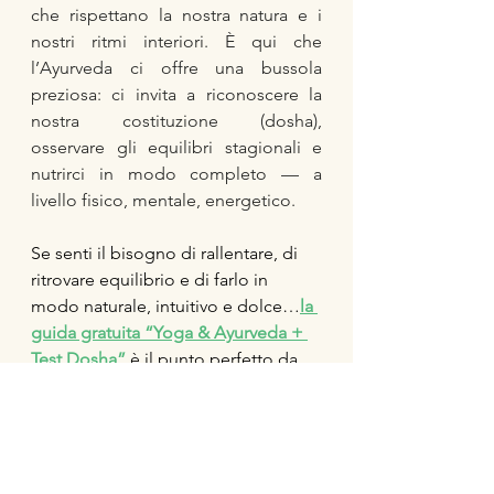
che rispettano la nostra natura e i 
nostri ritmi interiori. È qui che 
l’Ayurveda ci offre una bussola 
preziosa: ci invita a riconoscere la 
nostra costituzione (dosha), 
osservare gli equilibri stagionali e 
nutrirci in modo completo — a 
livello fisico, mentale, energetico.
Se senti il bisogno di rallentare, di 
ritrovare equilibrio e di farlo in 
modo naturale, intuitivo e dolce…
la 
guida gratuita “Yoga & Ayurveda + 
Test Dosha”
è il punto perfetto da 
cui partire. 
Scoprirai il tuo dosha dominante, 
consigli pratici di  yoga e routine 
per tornare in armonia con te stessa, 