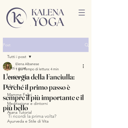
Post
Tutti i post
Elena Albanese
Tutti i post
1 giu
Tempo di lettura: 4 min
L'energia della Fanciulla:
Healthy Tips
Perché il primo passo è
Libri
Mamme Felici
sempre il più importante e il
Meditazione e dintorni
più bello
Asana Tutorial
Ti ricordi la prima volta?
Ayurveda e Stile di Vita