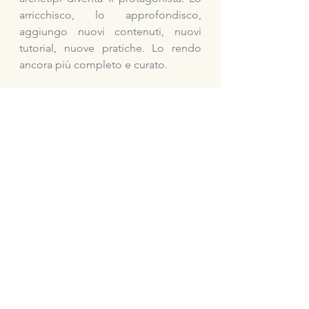
arricchisco, lo approfondisco, 
aggiungo nuovi contenuti, nuovi 
tutorial, nuove pratiche. Lo rendo 
ancora più completo e curato.
Questo mese tocca a Lei: la 
Fanciulla. Aggiungero' molti video 
sopratutto in questo archetipo nei 
prossimo giorni. 
Non perché gli altri non siano pronti,  
ma perché voglio accompagnarti, 
non sovraccaricarti. 
Ogni archetipo merita attenzione, 
profondità, intenzione. E ogni mese 
ne onoriamo uno in modo speciale.
Prima di tutto scopri quale energia ti 
guida adesso: 
 entra nei 21 giorni 