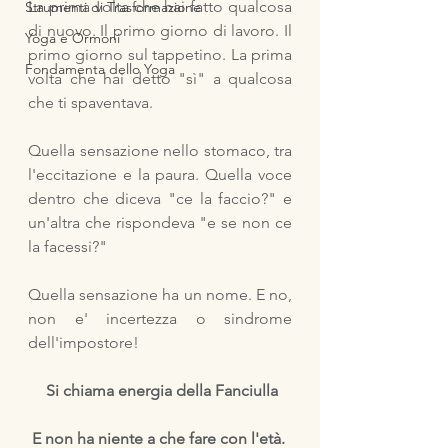
La prima volta che hai fatto qualcosa 
Strumenti di Trasformazione
di nuovo. Il primo giorno di lavoro. Il 
Yoga e Ormoni
primo giorno sul tappetino. La prima 
Fondamenta dello Yoga
volta che hai detto "sì" a qualcosa 
che ti spaventava.
Quella sensazione nello stomaco, tra 
l'eccitazione e la paura. Quella voce 
dentro che diceva "ce la faccio?" e 
un'altra che rispondeva "e se non ce 
la facessi?"
Quella sensazione ha un nome. E no, 
non e' incertezza o sindrome 
dell'impostore!
 Si chiama energia della Fanciulla
E non ha niente a che fare con l'età. 